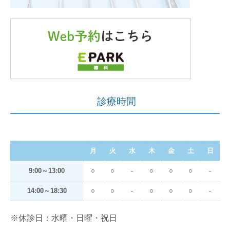
診療時間
月
火
水
木
金
土
日
9:00～13:00
○
○
-
○
○
○
-
14:00～18:30
○
○
-
○
○
○
-
※休診日：水曜・日曜・祝日